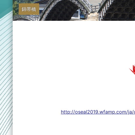
錦帯橋
http://oseal2019.wfamp.com/ja/